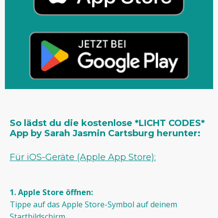
So lädst du die kostenlose *LICHT CODES*
App by Sarah Jasmin Cartsburg herunter:
Für iOS-Geräte (Apple App Store):
1. Apple Store öffnen:
Tippe auf das Apple Store-Symbol auf deinem
Startbildschirm.