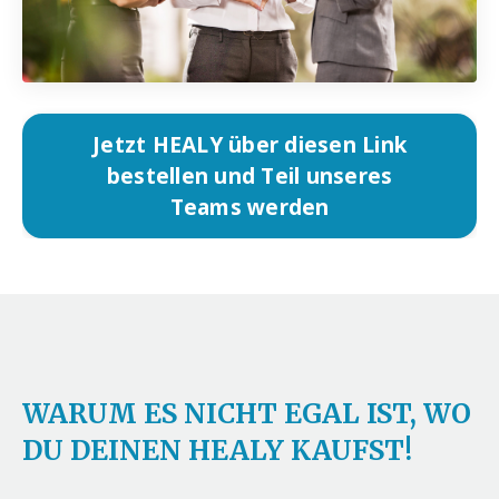
Jetzt HEALY über diesen Link
bestellen und Teil unseres
Teams werden
WARUM ES NICHT EGAL IST, WO
DU DEINEN HEALY KAUFST!