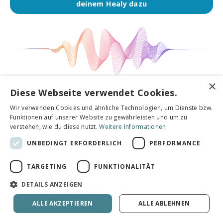
deinem Healy dazu
×
Diese Webseite verwendet Cookies.
So einfach kannst du den Healy
Wir verwenden Cookies und ähnliche Technologien, um Dienste bzw.
selbst unverbindlich
Funktionen auf unserer Website zu gewährleisten und um zu
ausprobieren& häufige Fehler
verstehen, wie du diese nutzt.
Weitere Informationen
beim Kauf vermeiden:
UNBEDINGT ERFORDERLICH
PERFORMANCE
TARGETING
FUNKTIONALITÄT
1. SCHAU DIR DAS VIDEO A
"Die wichtigsten Fehler, die du 
DETAILS ANZEIGEN
Kauf vermeiden solltest"
ALLE AKZEPTIEREN
ALLE ABLEHNEN