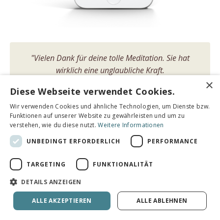
"Vielen Dank für deine tolle Meditation.
Sie hat
wirklich eine unglaubliche Kraft.
×
Vielen Dank, dass du das kostenlos zur Verfügung
Diese Webseite verwendet Cookies.
stellst!
Wir verwenden Cookies und ähnliche Technologien, um Dienste bzw.
Funktionen auf unserer Website zu gewährleisten und um zu
Möge sich das Licht für unseren Planeten, für alle
verstehen, wie du diese nutzt.
Weitere Informationen
Wesenheiten und uns Menschen rasch ausbreiten.
UNBEDINGT ERFORDERLICH
PERFORMANCE
Alles Liebe."
TARGETING
FUNKTIONALITÄT
Martina*
DETAILS ANZEIGEN
ALLE AKZEPTIEREN
ALLE ABLEHNEN
"… das hilft mir sooooo sehr.