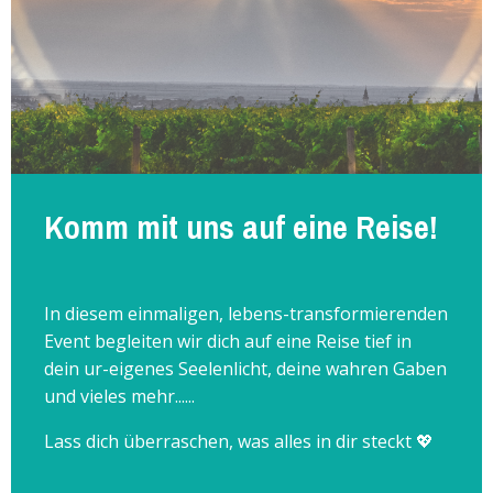
Komm mit uns auf eine Reise!
In diesem einmaligen,
lebens-transformierenden
Event begleiten wir dich auf eine Reise tief in
dein ur-eigenes Seelenlicht, deine wahren Gaben
und vieles mehr......
Lass dich überraschen, was alles in dir steckt 💖