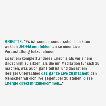
BRIGITTE:
​"Es ist wunder-wunderschön! I
ch kann
wirklich
JEDEM
empfehlen,
an so eine
​r
Live
Veran
staltung teilzunehmen
​!
E
s ist ein komplett anderes Erlebnis als
​vor
einem
Bildschirm zu sitzen, als die mit Meditation für sich zu
machen, was auch ganz
​toll
ist
​,​
und
​das ist ein
riesiger
Unterschied
das ganze Live zu machen
​:
den
Menschen wirklich
​live
gegenüber zu stehen
​,
diese
Energie direkt mitzubekommen
..."