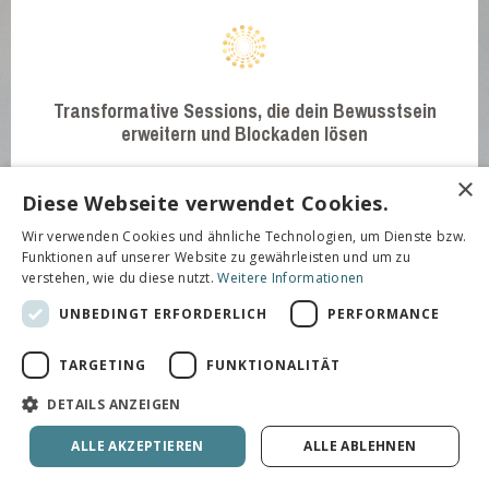
Transformative Sessions, die dein Bewusstsein
erweitern und Blockaden lösen
×
Diese Webseite verwendet Cookies.
Wir verwenden Cookies und ähnliche Technologien, um Dienste bzw.
Funktionen auf unserer Website zu gewährleisten und um zu
die liebevollen, achtsamen Begegnungen auf
verstehen, wie du diese nutzt.
Weitere Informationen
Seelenebene in der Gruppe
UNBEDINGT ERFORDERLICH
PERFORMANCE
TARGETING
FUNKTIONALITÄT
DETAILS ANZEIGEN
die heilige Geometrie des Raumes
ALLE AKZEPTIEREN
ALLE ABLEHNEN