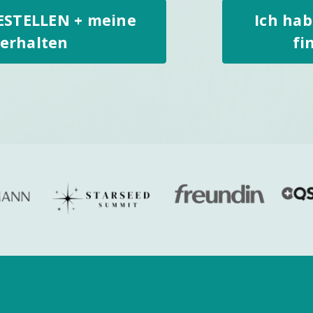
BESTELLEN + meine
Ich hab
erhalten
fi