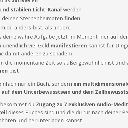
g-DNS
aktivieren
 und
stabilen Licht-Kanal
werden
u deinen Sternenheimaten
finden
um du anders bist, als andere
s deine wahre Aufgabe jetzt im Moment hier auf der
u unendlich viel Geld
manifestieren
kannst für Dinge,
ne damit anderen zu schaden)
m die momentane Zeit so außergewöhnlich ist und
men
bist
 einfach nur ein Buch, sondern
ein multidimensional
 auf dein Unterbewusstsein und dein Zellbewussts
ng bekommst du
Zugang zu 7 exklusiven Audio-Medit
eil
dieses Buches sind und die du dir nach deiner B
nhören und herunterladen kannst.