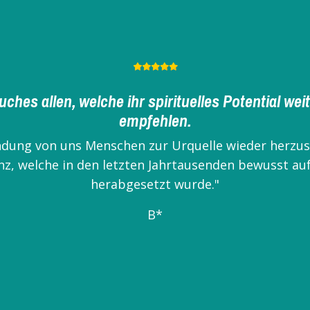
Das Buch von Sarah hat mich soooo tief berührt
Stellen in meiner Wahrnehmung bestätigt, bestärkt
 gehen, dass mein Fühlen meines grooooßen Auftrage
Karla*