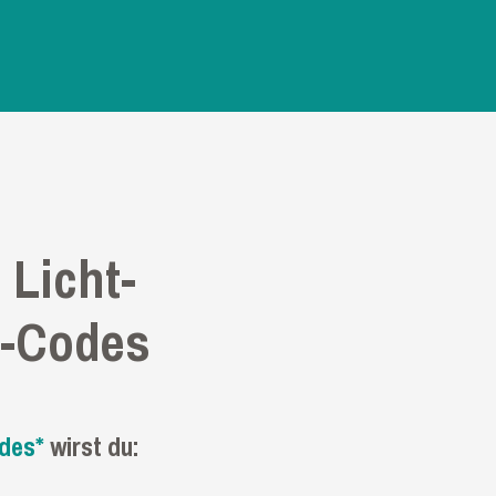
 Licht-
t-Codes
odes*
wirst du: